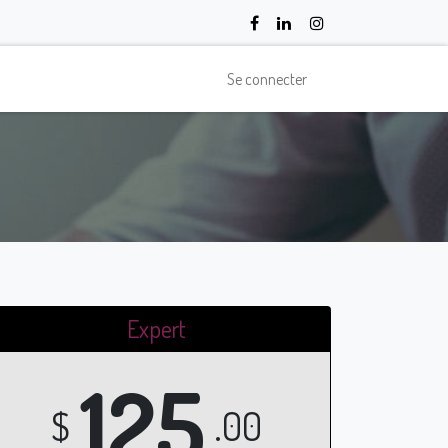
Se connecter
Expert
125
$
.00