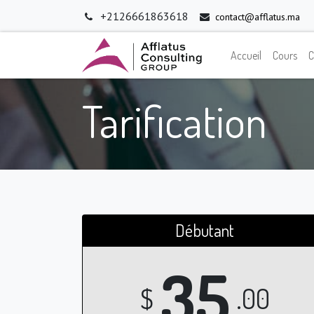
+2126661863618
contact@afflatus.ma
Accueil
Cours
C
Tarification
Débutant
35
$
.00