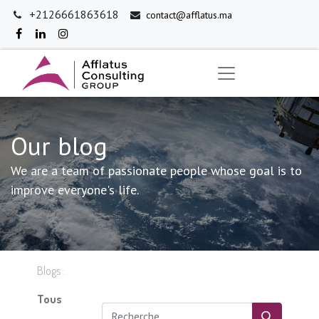
+2126661863618
contact@afflatus.ma
Our blog
We are a team of passionate people whose goal is to
improve everyone's life.
Blogs :
Tous