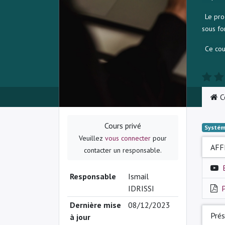
Le pro
sous fo
Ce cou
C
Cours privé
Systém
Veuillez
vous connecter
pour
AFF
contacter un responsable.
Responsable
Ismail
IDRISSI
P
Dernière mise
08/12/2023
Prés
à jour