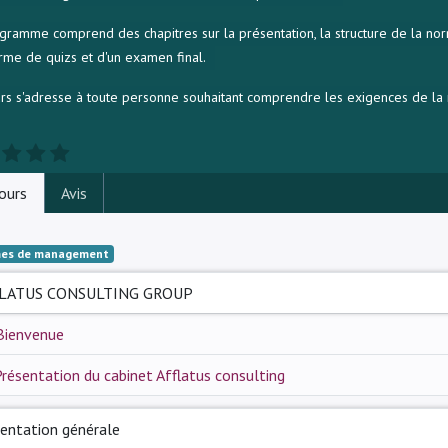
gramme comprend des chapitres sur la présentation, la structure de la nor
rme de quizs et d'un examen final.
rs s'adresse à toute personne souhaitant comprendre les exigences de l
ours
Avis
es de management
LATUS CONSULTING GROUP
Bienvenue
résentation du cabinet Afflatus consulting
entation générale