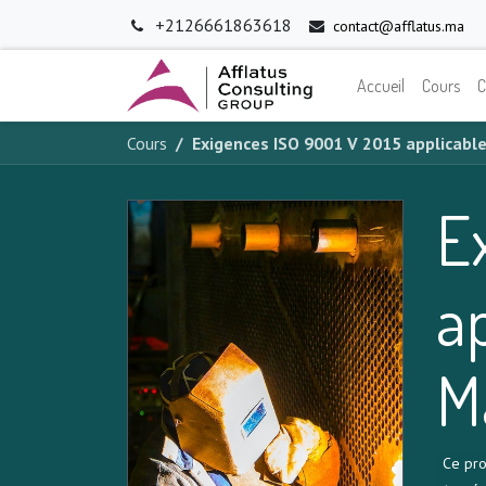
+2126661863618
contact@afflatus.ma
Accueil
Cours
C
Cours
Exigences ISO 9001 V 2015 applicabl
E
a
M
Ce pro