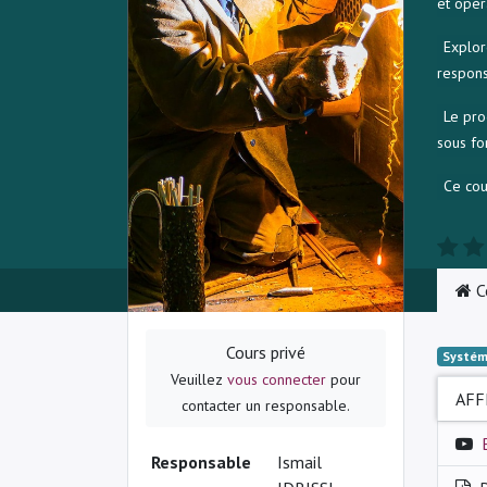
et opér
Explor
respons
Le pro
sous fo
Ce cou
C
Cours privé
Systém
Veuillez
vous connecter
pour
AFF
contacter un responsable.
Responsable
Ismail