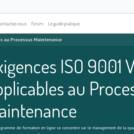
ontactez-nous
Forum
Le guide pratique
es au Processus Maintenance
xigences ISO 9001 V
pplicables au Proce
aintenance
gramme de formation en ligne se concentre sur le management de la qualité,