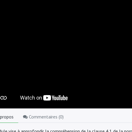
 propos
Commentaires (
0
)
ule vise à approfondir la compréhension de la clause 4.1 de la nor