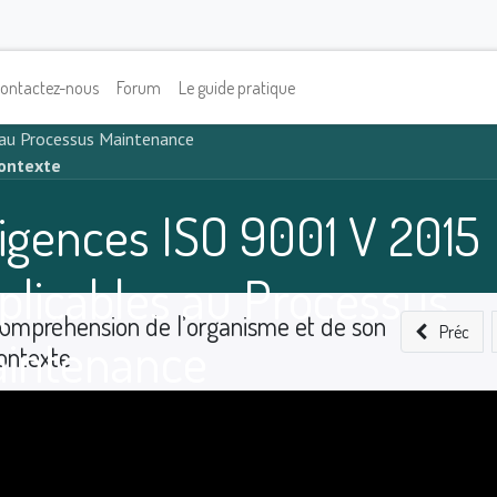
ontactez-nous
Forum
Le guide pratique
 au Processus Maintenance
contexte
igences ISO 9001 V 2015
plicables au Processus
ompréhension de l’organisme et de son
Préc
intenance
ontexte
0
%