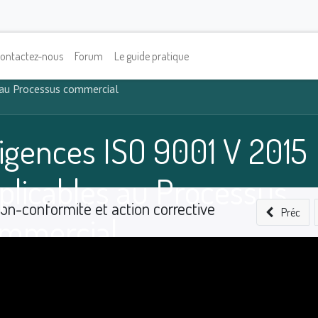
ontactez-nous
Forum
Le guide pratique
 au Processus commercial
igences ISO 9001 V 2015
plicables au Processus
on-conformité et action corrective
Préc
mmercial
0
%