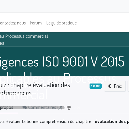
ontactez-nous
Forum
Le guide pratique
 au Processus commercial
es
igences ISO 9001 V 2015
plicables au Processus
uiz : chapitre évaluation des
Préc
10
XP
mmercial
erformances
 propos
Commentaires (
0
)
0
%
our évaluer la bonne compréhension du chapitre :
évaluation des 