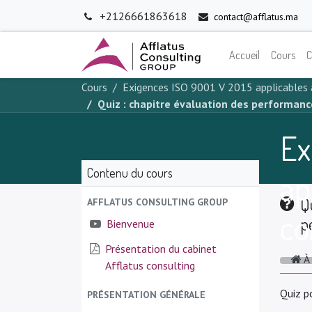
+2126661863618
contact@afflatus.ma
Accueil
Cours
C
Cours
Exigences ISO 9001 V 2015 applicables
Quiz : chapitre évaluation des performanc
Ex
Contenu du cours
ap
Q
AFFLATUS CONSULTING GROUP
co
p
Bienvenue
Présentation du cabinet
À
Afflatus consulting
Quiz p
PRÉSENTATION GÉNÉRALE