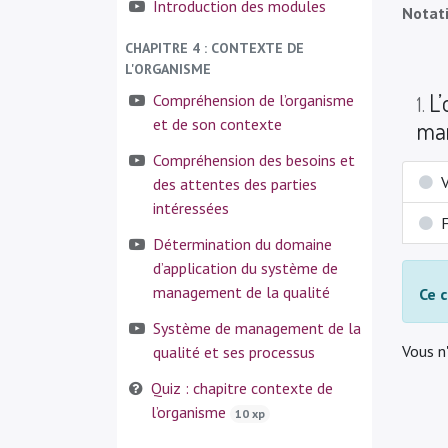
Introduction des modules
Notat
CHAPITRE 4 : CONTEXTE DE
L'ORGANISME
L’
Compréhension de l’organisme
1
.
et de son contexte
man
Compréhension des besoins et
V
des attentes des parties
intéressées
Détermination du domaine
d’application du système de
management de la qualité
Ce c
Système de management de la
Vous n
qualité et ses processus
Quiz : chapitre contexte de
l’organisme
10 xp