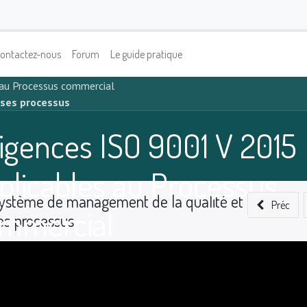
ontactez-nous
Forum
Le guide pratique
 au Processus commercial
 ses processus
igences ISO 9001 V 2015
plicables au Processus
ystème de management de la qualité et
Préc
mmercial
es processus
0
%