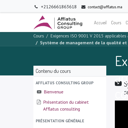
+2126661863618
contact@afflatus.ma
Accueil
Cours
C
Cours
Exigences ISO 9001 V 2015 applicables
Système de management de la qualité et
Ex
Contenu du cours
ap
S
AFFLATUS CONSULTING GROUP
co
s
Bienvenue
Présentation du cabinet
Afflatus consulting
PRÉSENTATION GÉNÉRALE