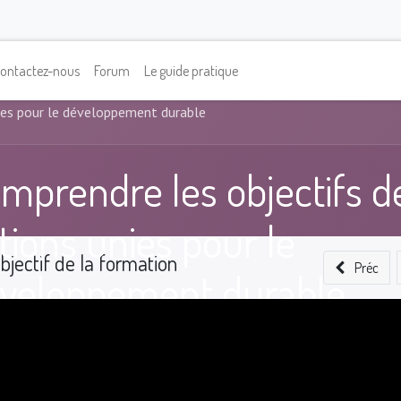
ontactez-nous
Forum
Le guide pratique
ies pour le développement durable
mprendre les objectifs d
tions unies pour le
bjectif de la formation
Préc
veloppement durable
0
%