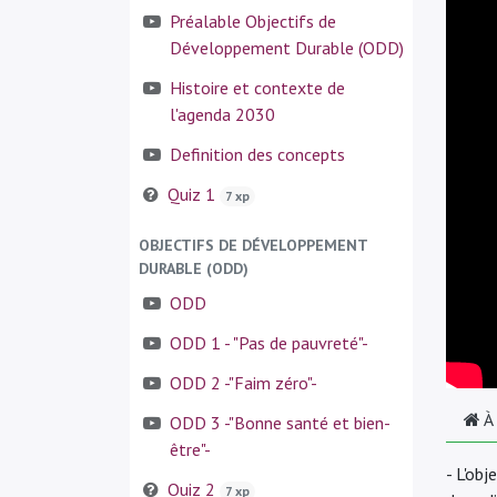
Préalable Objectifs de
Développement Durable (ODD)
Histoire et contexte de
l'agenda 2030
Definition des concepts
Quiz 1
7 xp
OBJECTIFS DE DÉVELOPPEMENT
DURABLE (ODD)
ODD
ODD 1 - "Pas de pauvreté"-
ODD 2 -"Faim zéro"-
À
ODD 3 -"Bonne santé et bien-
être"-
- L'ob
Quiz 2
7 xp