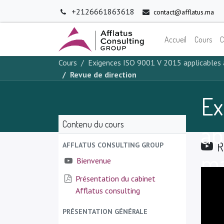
+2126661863618
contact@afflatus.ma
Accueil
Cours
C
Cours
Exigences ISO 9001 V 2015 applicables
Revue de direction
Ex
Contenu du cours
ap
R
AFFLATUS CONSULTING GROUP
ma
Bienvenue
Présentation du cabinet
Afflatus consulting
PRÉSENTATION GÉNÉRALE