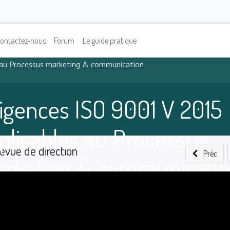
ontactez-nous
Forum
Le guide pratique
 au Processus marketing & communication
igences ISO 9001 V 2015
plicables au Processus
evue de direction
Préc
rketing & communicati
0
%