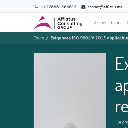
+2126661863618
contact@afflatus.ma
Accueil
Cours
C
Cours
Exigences ISO 9001 V 2015 applicab
E
a
r
Ce pro