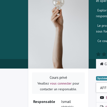
et opér
Explor
respons
Le pro
sous fo
Ce cou
C
Cours privé
Systém
Veuillez
vous connecter
pour
AFF
contacter un responsable.
Responsable
Ismail