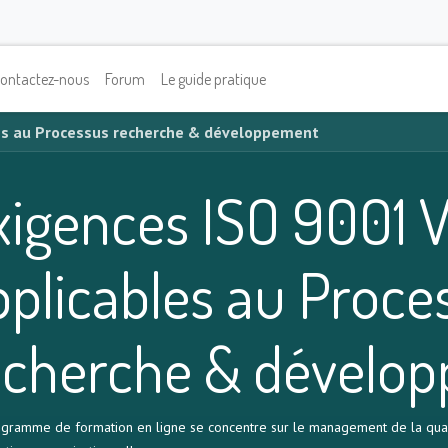
ontactez-nous
Forum
Le guide pratique
les au Processus recherche & développement
xigences ISO 9001 V
pplicables au Proce
echerche & dévelo
gramme de formation en ligne se concentre sur le management de la qualité,