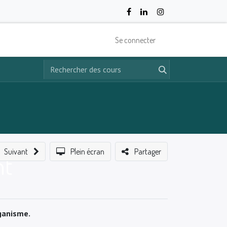
Se connecter
Suivant
Plein écran
Partager
nt
rganisme.