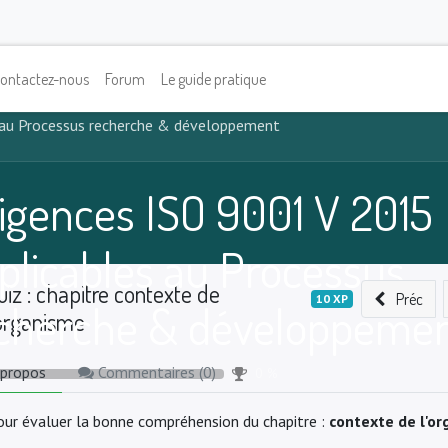
ontactez-nous
Forum
Le guide pratique
 au Processus recherche & développement
igences ISO 9001 V 2015
plicables au Processus
uiz : chapitre contexte de
Préc
10
XP
cherche & développeme
’organisme
 propos
Commentaires (
0
)
0
%
our évaluer la bonne compréhension du chapitre :
contexte de l'o