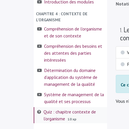
Introduction des modules
Notat
CHAPITRE 4 : CONTEXTE DE
L'ORGANISME
Le
Compréhension de l’organisme
1
.
et de son contexte
com
Compréhension des besoins et
V
des attentes des parties
intéressées
Détermination du domaine
d’application du système de
management de la qualité
Ce c
Système de management de la
Vous n
qualité et ses processus
Quiz : chapitre contexte de
l’organisme
10 xp