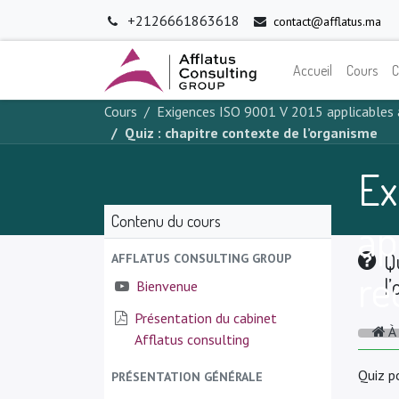
+2126661863618
contact@afflatus.ma
Accueil
Cours
C
Cours
Exigences ISO 9001 V 2015 applicables
Quiz : chapitre contexte de l’organisme
Ex
Contenu du cours
ap
Q
AFFLATUS CONSULTING GROUP
re
l
Bienvenue
Présentation du cabinet
À
Afflatus consulting
Quiz p
PRÉSENTATION GÉNÉRALE