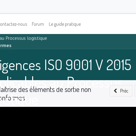
ontactez-nous
Forum
Le guide pratique
au Processus logistique
ormes
igences ISO 9001 V 2015
plicables au Processus
aîtrise des éléments de sortie non
Préc
gistique
onformes
0
%