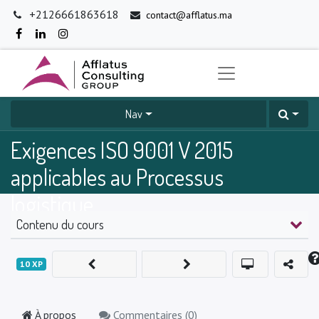
+2126661863618
contact@afflatus.ma
Nav
Exigences ISO 9001 V 2015
applicables au Processus
logistique
Contenu du cours
0
%
10
XP
À propos
Commentaires (
0
)