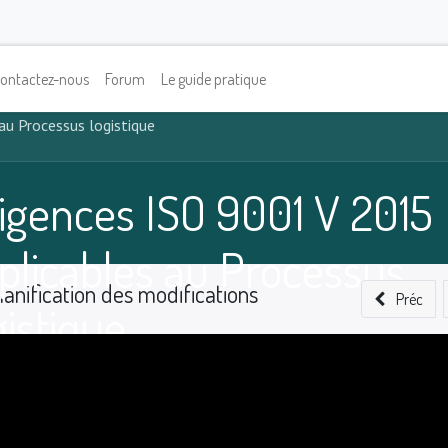
ontactez-nous
Forum
Le guide pratique
au Processus logistique
igences ISO 9001 V 2015
plicables au Processus
lanification des modifications
Préc
gistique
0
%