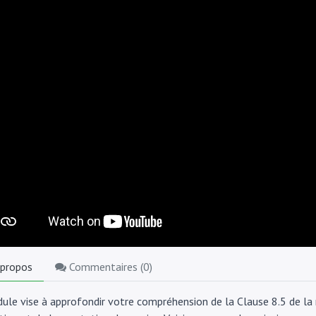
 propos
Commentaires (
0
)
ule vise à approfondir votre compréhension de la Clause 8.5 de la