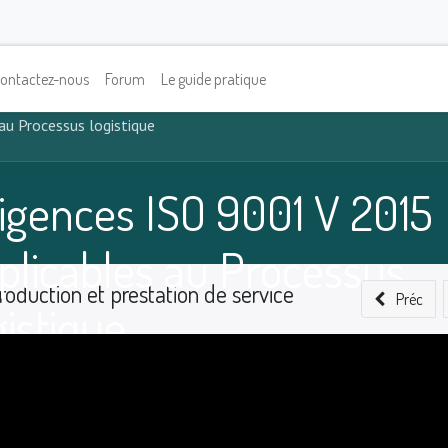
ontactez-nous
Forum
Le guide pratique
au Processus logistique
igences ISO 9001 V 2015
plicables au Processus
roduction et prestation de service
Préc
gistique
0
%