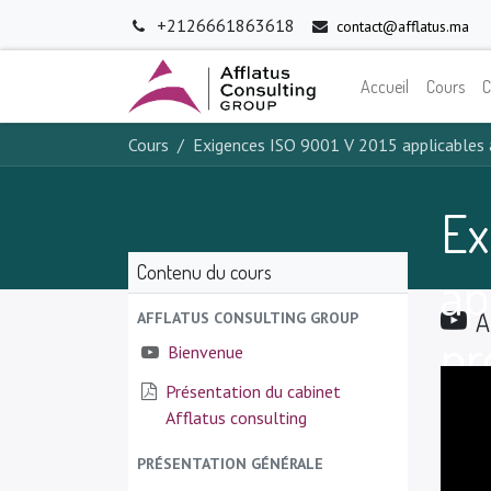
+2126661863618
contact@afflatus.ma
Accueil
Cours
C
Cours
Exigences ISO 9001 V 2015 applicables 
Ex
Contenu du cours
ap
A
AFFLATUS CONSULTING GROUP
pr
Bienvenue
Présentation du cabinet
Afflatus consulting
PRÉSENTATION GÉNÉRALE