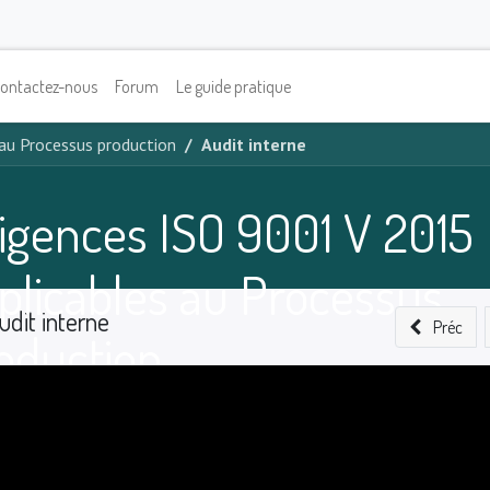
ontactez-nous
Forum
Le guide pratique
au Processus production
Audit interne
igences ISO 9001 V 2015
plicables au Processus
udit interne
Préc
oduction
0
%