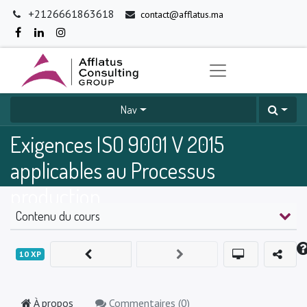
+2126661863618
contact@afflatus.ma
Nav
Exigences ISO 9001 V 2015
applicables au Processus
production
Contenu du cours
0
%
10
XP
À propos
Commentaires (
0
)