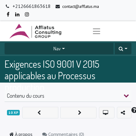
+2126661863618
contact@afflatus.ma
Nav
Exigences ISO 9001 V 2015
applicables au Processus
production
Contenu du cours
0
%
10
XP
À propos
Commentaires (
0
)