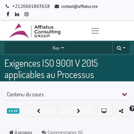
+2126661863618
contact@afflatus.ma
Nav
Exigences ISO 9001 V 2015
applicables au Processus
production
Contenu du cours
0
%
10
XP
À propos
Commentaires (
0
)