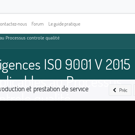
ontactez-nous
Forum
Le guide pratique
au Processus controle qualité
igences ISO 9001 V 2015
plicables au Processus
roduction et prestation de service
Préc
ntrole qualité
0
%