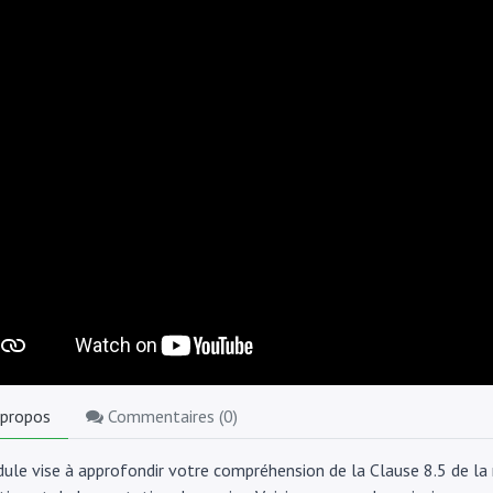
 propos
Commentaires (
0
)
ule vise à approfondir votre compréhension de la Clause 8.5 de la