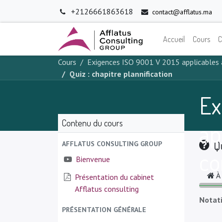
+2126661863618
contact@afflatus.ma
Accueil
Cours
C
Cours
Exigences ISO 9001 V 2015 applicables 
Quiz : chapitre plannification
Ex
Contenu du cours
ap
Qu
AFFLATUS CONSULTING GROUP
co
Bienvenue
À
Présentation du cabinet
Afflatus consulting
Notat
PRÉSENTATION GÉNÉRALE