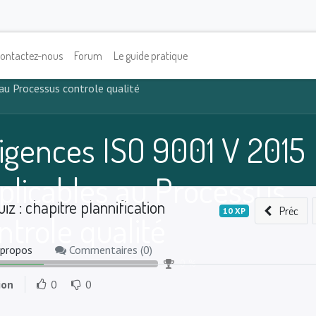
ontactez-nous
Forum
Le guide pratique
au Processus controle qualité
igences ISO 9001 V 2015
plicables au Processus
iz : chapitre plannification
Préc
10
XP
ntrole qualité
 propos
Commentaires (
0
)
0
%
ion
0
0